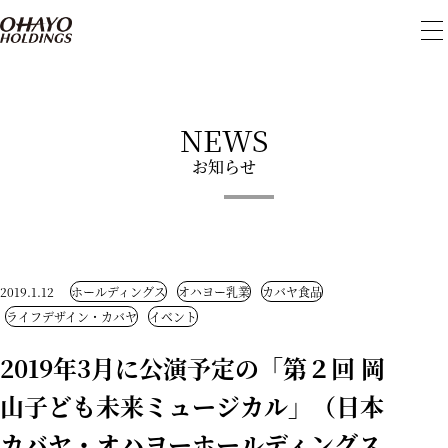
メ
ニ
ュ
ー
を
開
NEWS
閉
お知らせ
2019.1.12
ホールディングス
オハヨー乳業
カバヤ食品
ライフデザイン・カバヤ
イベント
2019年3月に公演予定の「第２回 岡
山子ども未来ミュージカル」（日本
カバヤ・オハヨーホールディングス