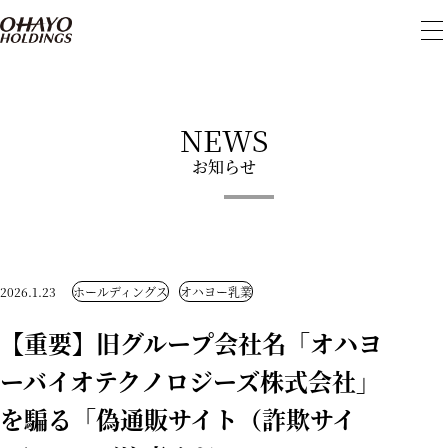
メ
ニ
ュ
ー
を
開
NEWS
閉
お知らせ
2026.1.23
ホールディングス
オハヨー乳業
【重要】旧グループ会社名「オハヨ
ーバイオテクノロジーズ株式会社」
を騙る「偽通販サイト（詐欺サイ