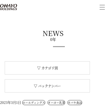
メ
ニ
ュ
ー
を
開
NEWS
閉
0年
▽ カテゴリ別
▽ バックナンバー
2023年3月1日
ホールディングス
オハヨー乳業
カバヤ食品